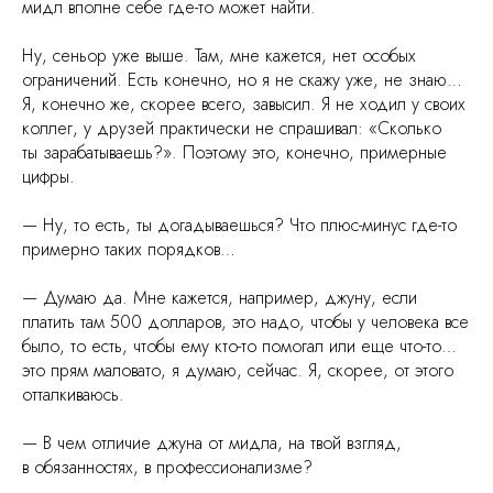
мидл вполне себе где-то может найти.
Ну, сеньор уже выше. Там, мне кажется, нет особых
ограничений. Есть конечно, но я не скажу уже, не знаю…
Я, конечно же, скорее всего, завысил. Я не ходил у своих
коллег, у друзей практически не спрашивал: «Сколько
ты зарабатываешь?». Поэтому это, конечно, примерные
цифры.
— Ну, то есть, ты догадываешься? Что плюс-минус где-то
примерно таких порядков…
— Думаю да. Мне кажется, например, джуну, если
платить там 500 долларов, это надо, чтобы у человека все
было, то есть, чтобы ему кто-то помогал или еще что-то…
это прям маловато, я думаю, сейчас. Я, скорее, от этого
отталкиваюсь.
— В чем отличие джуна от мидла, на твой взгляд,
в обязанностях, в профессионализме?