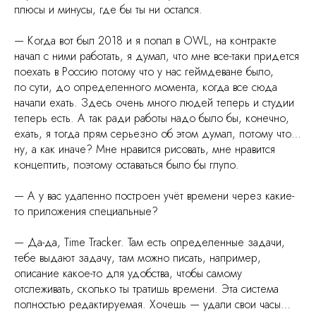
плюсы и минусы, где бы ты ни остался.
— Когда вот был 2018 и я попал в OWL, на контракте
начал с ними работать, я думал, что мне все-таки придется
поехать в Россию потому что у нас геймдеване было,
по сути, до определенного момента, когда все сюда
начали ехать. Здесь очень много людей теперь и студии
теперь есть. А так ради работы надо было бы, конечно,
ехать, я тогда прям серьезно об этом думал, потому что…
ну, а как иначе? Мне нравится рисовать, мне нравится
концептить, поэтому оставаться было бы глупо.
— А у вас удаленно построен учёт времени через какие-
то приложения специальные?
— Да-да, Time Tracker. Там есть определенные задачи,
тебе выдают задачу, там можно писать, например,
описание какое-то для удобства, чтобы самому
отслеживать, сколько ты тратишь времени. Эта система
полностью редактируемая. Хочешь — удали свои часы…