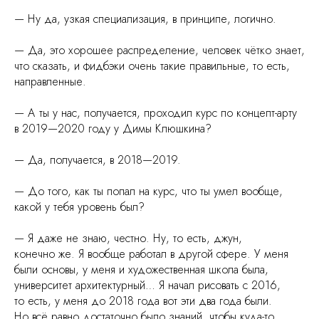
— Ну да, узкая специализация, в принципе, логично.
— Да, это хорошее распределение, человек чётко знает,
что сказать, и фидбэки очень такие правильные, то есть,
направленные.
— А ты у нас, получается, проходил курс по концепт-арту
в 2019—2020 году у Димы Клюшкина?
— Да, получается, в 2018—2019.
— До того, как ты попал на курс, что ты умел вообще,
какой у тебя уровень был?
— Я даже не знаю, честно. Ну, то есть, джун,
конечно же. Я вообще работал в другой сфере. У меня
были основы, у меня и художественная школа была,
университет архитектурный… Я начал рисовать с 2016,
то есть, у меня до 2018 года вот эти два года были.
Но всё равно достаточно было знаний, чтобы куда-то