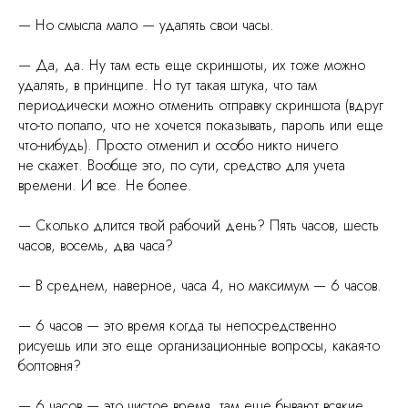
— Но смысла мало — удалять свои часы.
— Да, да. Ну там есть еще скриншоты, их тоже можно
удалять, в принципе. Но тут такая штука, что там
периодически можно отменить отправку скриншота (вдруг
что-то попало, что не хочется показывать, пароль или еще
что-нибудь). Просто отменил и особо никто ничего
не скажет. Вообще это, по сути, средство для учета
времени. И все. Не более.
— Сколько длится твой рабочий день? Пять часов, шесть
часов, восемь, два часа?
— В среднем, наверное, часа 4, но максимум — 6 часов.
— 6 часов — это время когда ты непосредственно
рисуешь или это еще организационные вопросы, какая-то
болтовня?
— 6 часов — это чистое время, там еще бывают всякие