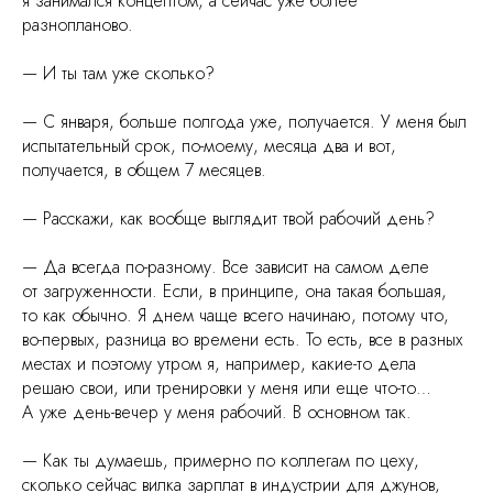
я занимался концептом, а сейчас уже более
разнопланово.
— И ты там уже сколько?
— С января, больше полгода уже, получается. У меня был
испытательный срок, по-моему, месяца два и вот,
получается, в общем 7 месяцев.
— Расскажи, как вообще выглядит твой рабочий день?
— Да всегда по-разному. Все зависит на самом деле
от загруженности. Если, в принципе, она такая большая,
то как обычно. Я днем чаще всего начинаю, потому что,
во-первых, разница во времени есть. То есть, все в разных
местах и поэтому утром я, например, какие-то дела
решаю свои, или тренировки у меня или еще что-то…
А уже день-вечер у меня рабочий. В основном так.
— Как ты думаешь, примерно по коллегам по цеху,
сколько сейчас вилка зарплат в индустрии для джунов,