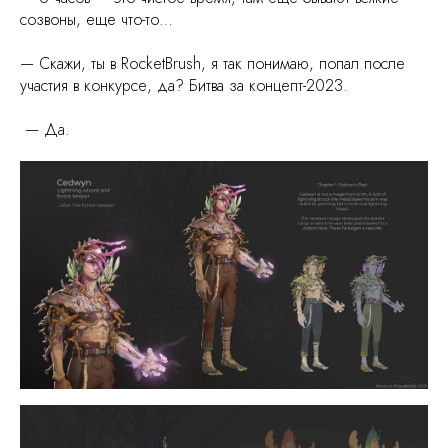
созвоны, еще что-то…
— Скажи, ты в RocketBrush, я так понимаю, попал после
участия в конкурсе, да? Битва за концепт-2023.
— Да.