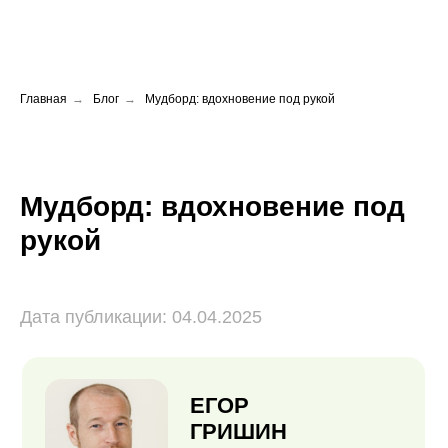
Главная
→
Блог
→
Мудборд: вдохновение под рукой
Мудборд: вдохновение под
рукой
ЕГОР
ГРИШИН
Дата публикации: 04.04.2025
2D-художник,
иллюстратор
ПРОВЕРЕННЫЙ АВТОР
Опыт: 14 лет
Работал с: Games Workshop на иллюстрациях