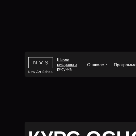
Школа
цифрового
О школе
Программ
рисунка