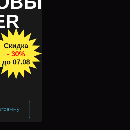
НОВЫ
ER
Скидка
- 30%
до 07.08
ограмму