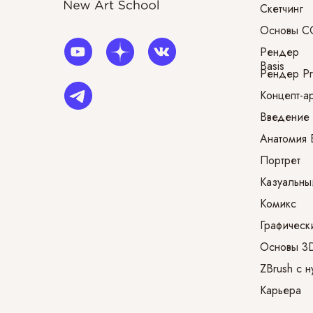
Скетчинг
Основы C
Рендер
Basis
Рендер P
Концепт-ар
Введение 
Анатомия 
Портрет
Казуальны
Комикс
Графическ
Основы 3D
ZBrush с н
Карьера