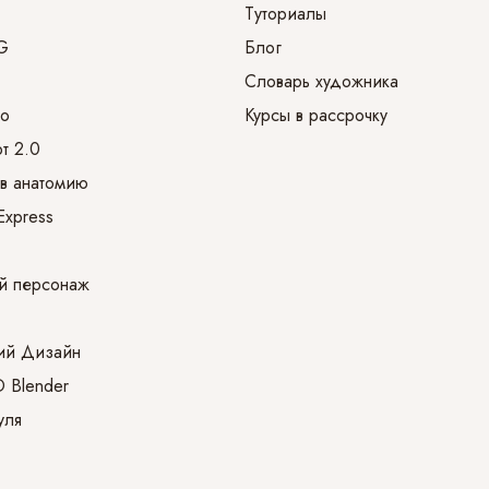
Туториалы
G
Блог
Словарь художника
ro
Курсы в рассрочку
т 2.0
в анатомию
Express
й персонаж
ий Дизайн
 Blender
уля