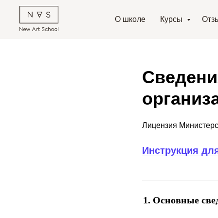
О школе
Курсы
Отз
Сведени
организ
Лицензия Министерс
Инструкция дл
Основные све