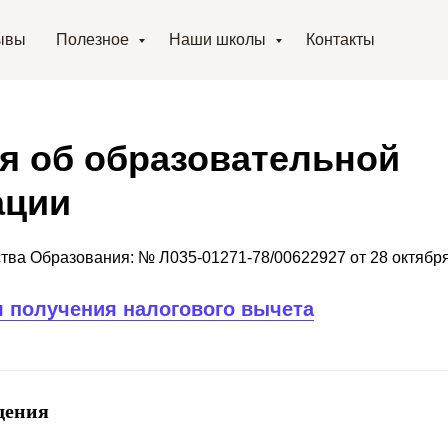
ывы
Полезное
Наши школы
Контакты
я об образовательной
ации
тва Образования: № Л035-01271-78/00622927 от 28 октябр
я получения налогового вычета
дения