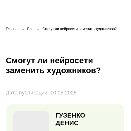
Главная
→
Блог
→
Смогут ли нейросети заменить художников?
Смогут ли нейросети
заменить художников?
ГУЗЕНКО
ДЕНИС
Дата публикации: 10.05.2025
2D-концепт
художник,
иллюстратор
ПРОВЕРЕННЫЙ АВТОР
Работал в аутсорс студиях Nuare Studio
и WELLORE. Работал над проектами
от мобильных, до массовых мультиплеерных