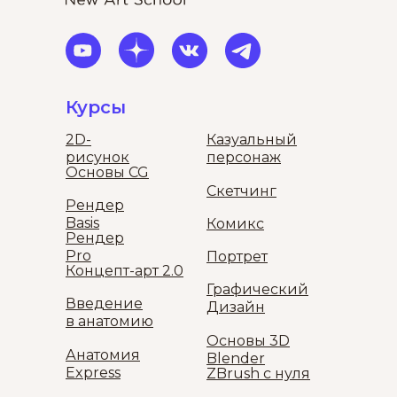
Курсы
2D-
Казуальный
рисунок
персонаж
Основы CG
Скетчинг
Рендер
Basis
Комикс
Рендер
Pro
Портрет
Концепт-арт 2.0
Графический
Введение
Дизайн
в анатомию
Основы 3D
Анатомия
Blender
Express
ZBrush с нуля