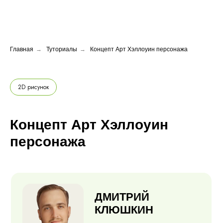
Главная
→
Туториалы
→
Концепт Арт Хэллоуин персонажа
2D рисунок
Концепт Арт Хэллоуин
персонажа
ДМИТРИЙ
КЛЮШКИН
Концепт художник,
иллюстратор
ПРОВЕРЕННЫЙ АВТОР
Опыт: 14 лет
Стаж преподавания: 7 лет