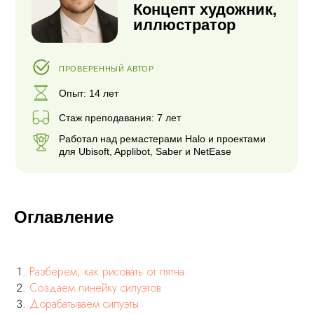
Работал над ремастерами Halo и проектами
для Ubisoft, Applibot, Saber и NetEase
Оглавление
Разберем, как рисовать от пятна
Создаем линейку силуэтов
Дорабатываем силуэты