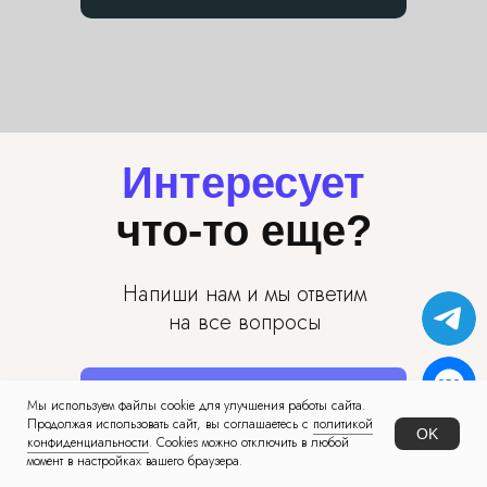
Интересует
что-то еще?
Напиши нам и мы ответим
на все вопросы
Написать во Вконтакте
Мы используем файлы cookie для улучшения работы сайта.
Продолжая использовать сайт, вы соглашаетесь с
политикой
OK
конфиденциальности
. Cookies можно отключить в любой
момент в настройках вашего браузера.
Написать в Telegram