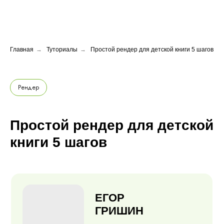
Главная
→
Туториалы
→
Простой рендер для детской книги 5 шагов
Рендер
Простой рендер для детской
книги 5 шагов
ЕГОР
ГРИШИН
2D-художник,
иллюстратор
ПРОВЕРЕННЫЙ АВТОР
Опыт: 14 лет
Работал с: Games Workshop на иллюстрациях